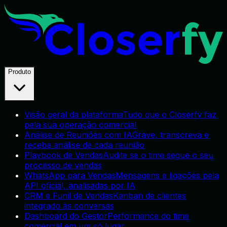
Produto
Visão geral da plataforma
Tudo que o Closerfy faz
pela sua operação comercial
Análise de Reuniões com IA
Grave, transcreva e
receba análise de cada reunião
Playbook de Vendas
Audite se o time segue o seu
processo de vendas
WhatsApp para Vendas
Mensagens e ligações pela
API oficial, analisadas por IA
CRM e Funil de Vendas
Kanban de clientes
integrado às conversas
Dashboard do Gestor
Performance do time
comercial em um só lugar