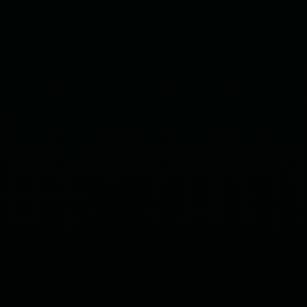
Pontuação por Dimensão
Clique em cada dimensão para ver o motivo e como
melhorar
85
/100
Qualificação