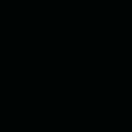
Painel do Gestor
Acompanhe a performance do time
app.closerfy.ai/dashboard