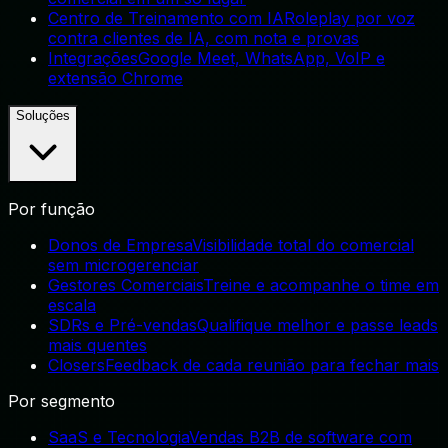
Centro de Treinamento com IA
Roleplay por voz
contra clientes de IA, com nota e provas
Integrações
Google Meet, WhatsApp, VoIP e
extensão Chrome
Soluções
Por função
Donos de Empresa
Visibilidade total do comercial
sem microgerenciar
Gestores Comerciais
Treine e acompanhe o time em
escala
SDRs e Pré-vendas
Qualifique melhor e passe leads
mais quentes
Closers
Feedback de cada reunião para fechar mais
Por segmento
SaaS e Tecnologia
Vendas B2B de software com