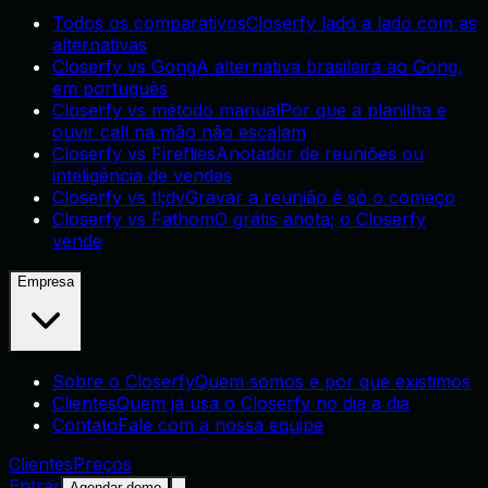
Todos os comparativos
Closerfy lado a lado com as
alternativas
Closerfy vs Gong
A alternativa brasileira ao Gong,
em português
Closerfy vs método manual
Por que a planilha e
ouvir call na mão não escalam
Closerfy vs Fireflies
Anotador de reuniões ou
inteligência de vendas
Closerfy vs tl;dv
Gravar a reunião é só o começo
Closerfy vs Fathom
O grátis anota; o Closerfy
vende
Empresa
Sobre o Closerfy
Quem somos e por que existimos
Clientes
Quem já usa o Closerfy no dia a dia
Contato
Fale com a nossa equipe
Clientes
Preços
Entrar
Agendar demo