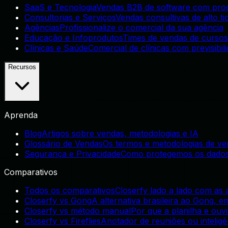
SaaS e Tecnologia
Vendas B2B de software com proc
Consultorias e Serviços
Vendas consultivas de alto ti
Agências
Profissionalize o comercial da sua agência
Educação e Infoprodutos
Times de vendas de curso
Clínicas e Saúde
Comercial de clínicas com previsibil
Recursos
Aprenda
Blog
Artigos sobre vendas, metodologias e IA
Glossário de Vendas
Os termos e metodologias de ve
Segurança e Privacidade
Como protegemos os dados
Comparativos
Todos os comparativos
Closerfy lado a lado com as a
Closerfy vs Gong
A alternativa brasileira ao Gong, 
Closerfy vs método manual
Por que a planilha e ouv
Closerfy vs Fireflies
Anotador de reuniões ou intelig