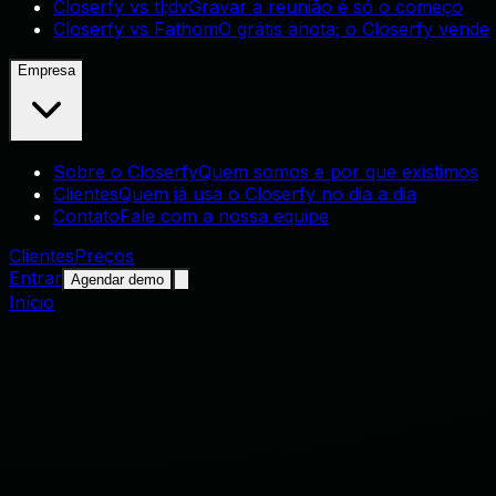
Closerfy vs tl;dv
Gravar a reunião é só o começo
Closerfy vs Fathom
O grátis anota; o Closerfy vende
Empresa
Sobre o Closerfy
Quem somos e por que existimos
Clientes
Quem já usa o Closerfy no dia a dia
Contato
Fale com a nossa equipe
Clientes
Preços
Entrar
Agendar demo
Início