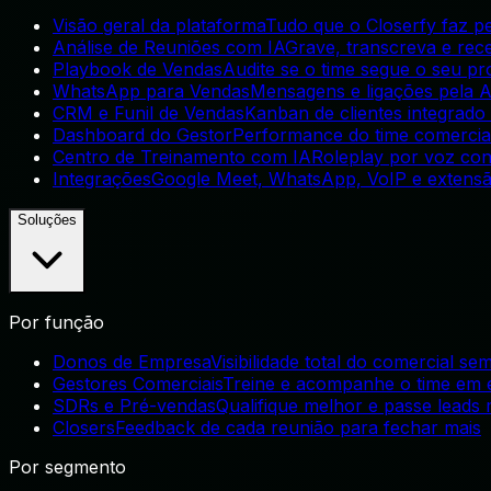
Visão geral da plataforma
Tudo que o Closerfy faz p
Análise de Reuniões com IA
Grave, transcreva e rec
Playbook de Vendas
Audite se o time segue o seu p
WhatsApp para Vendas
Mensagens e ligações pela AP
CRM e Funil de Vendas
Kanban de clientes integrado
Dashboard do Gestor
Performance do time comercia
Centro de Treinamento com IA
Roleplay por voz con
Integrações
Google Meet, WhatsApp, VoIP e extens
Soluções
Por função
Donos de Empresa
Visibilidade total do comercial s
Gestores Comerciais
Treine e acompanhe o time em 
SDRs e Pré-vendas
Qualifique melhor e passe leads 
Closers
Feedback de cada reunião para fechar mais
Por segmento