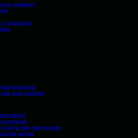
esso auditável
cket
s e formações
idade
ndas explicados
 das suas reuniões
lternativas
em português
ir call na mão não escalam
ência de vendas